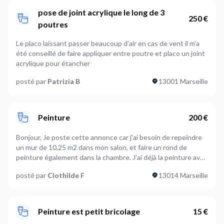
pose de joint acrylique le long de 3
250 €
poutres
Le placo laissant passer beaucoup d'air en cas de vent il m'a
été conseillé de faire appliquer entre poutre et placo un joint
acrylique pour étancher
posté par
Patrizia B
13001 Marseille
Peinture
200 €
Bonjour, Je poste cette annonce car j'ai besoin de repeindre
un mur de 10,25 m2 dans mon salon, et faire un rond de
peinture également dans la chambre. J'ai déjà la peinture avec
moi, mais n'ai pas de matériel adéquat (je pense notamment à
posté par
Clothilde F
13014 Marseille
la nécessité d'un rouleau de peinture en microfibre polyester
10 mm). Je mets en photo le moddèle pour le rond de
peinture dans la chambre. Pour le salon, il s'agit d'une pose
classique. Merci beaucoup Cordialement, Clothilde Francisco
Peinture est petit bricolage
15 €