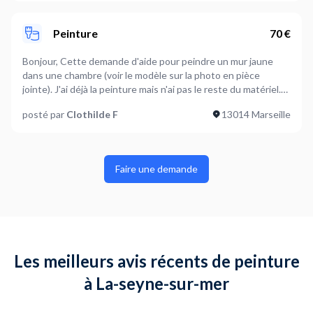
peinture dans la chambre. Pour le salon, il s'agit d'une pose
classique. Merci beaucoup Cordialement, Clothilde Francisco
Peinture
70 €
Bonjour, Cette demande d'aide pour peindre un mur jaune
dans une chambre (voir le modèle sur la photo en pièce
jointe). J'ai déjà la peinture mais n'ai pas le reste du matériel.
Merci. C.
posté par
Clothilde F
13014 Marseille
Faire une demande
Les meilleurs avis récents de peinture
à La-seyne-sur-mer