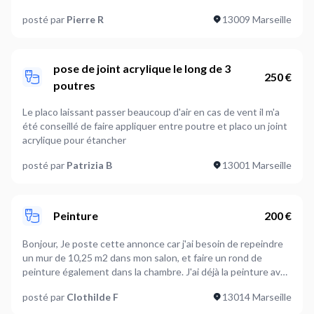
posté par
Pierre R
13009 Marseille
pose de joint acrylique le long de 3
250 €
poutres
Le placo laissant passer beaucoup d'air en cas de vent il m'a
été conseillé de faire appliquer entre poutre et placo un joint
acrylique pour étancher
posté par
Patrizia B
13001 Marseille
Peinture
200 €
Bonjour, Je poste cette annonce car j'ai besoin de repeindre
un mur de 10,25 m2 dans mon salon, et faire un rond de
peinture également dans la chambre. J'ai déjà la peinture avec
moi, mais n'ai pas de matériel adéquat (je pense notamment à
posté par
Clothilde F
13014 Marseille
la nécessité d'un rouleau de peinture en microfibre polyester
10 mm). Je mets en photo le moddèle pour le rond de