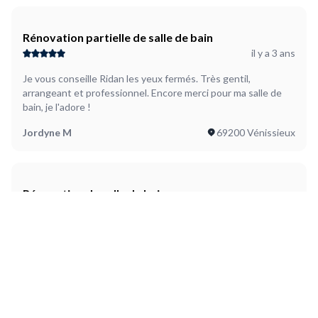
Rénovation partielle de salle de bain
il y a 3 ans
Je vous conseille Ridan les yeux fermés. Très gentil,
arrangeant et professionnel. Encore merci pour ma salle de
bain, je l'adore !
Jordyne M
69200 Vénissieux
Rénovation de salle de bain
il y a 3 ans
Excellent professionnel, très sérieux. Je recommande.
Carole C
42000 Saint-Étienne