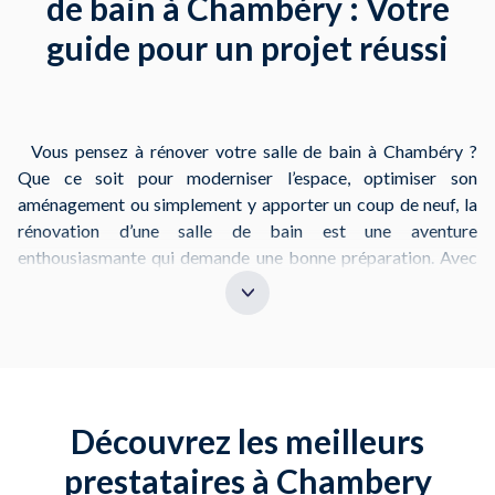
de bain à Chambéry : Votre
guide pour un projet réussi
Vous pensez à rénover votre salle de bain à Chambéry ?
Que ce soit pour moderniser l’espace, optimiser son
aménagement ou simplement y apporter un coup de neuf, la
rénovation d’une salle de bain est une aventure
enthousiasmante qui demande une bonne préparation. Avec
NeedHelp, vous pouvez facilement dénicher des pros
qualifiés pour vous guider dans cette démarche.
Commencez par définir vos besoins : voulez-vous une salle
de bain complète avec baignoire et douche à l’italienne, ou
préférez-vous une rénovation ciblée, comme l’installation de
Découvrez les meilleurs
nouveaux meubles ou le changement de la robinetterie ?
Pensez aussi à l’éclairage et aux accessoires qui
prestataires à Chambery