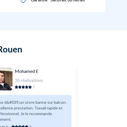
 Rouen
Mohamed E
35
réalisations
5
se d&#039;un store banne sur balcon.
ellente prestation. Travail rapide et
fessionnel. Je le recommande
vement.
gule G
-
5