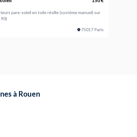
soleil
150 €
ieurs pare-soleil en toile résille (système manuel) sur
 90)
75017 Paris
annes à Rouen