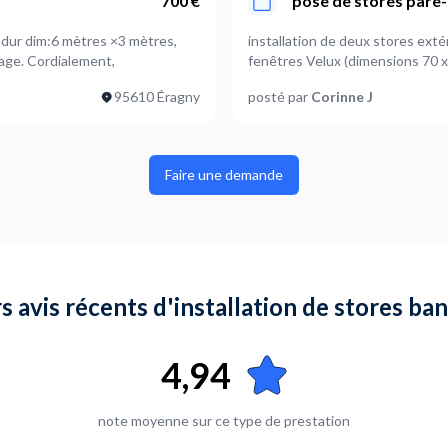
700 €
pose de stores pare-
n dur dim:6 mètres ×3 mètres,
installation de deux stores extér
Coffre intégral. La pose se situe au 4ème et dernier étage. Cordialement,
fenêtres Velux (dimensions 70 x
95610 Éragny
posté par
Corinne J
Faire une demande
s avis récents d'installation de stores b
4,94
note moyenne sur ce type de prestation