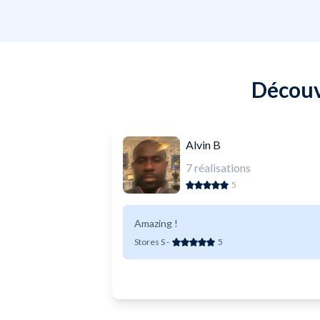
Découv
Alvin B
7
réalisations
5
Amazing !
Stores S
-
5