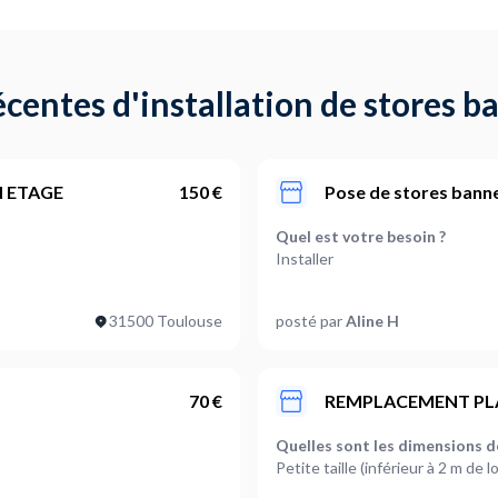
centes d'installation de stores 
N ETAGE
150 €
Pose de stores banne
Quel est votre besoin ?
Installer
Combien de stores sont conc
31500 Toulouse
posté par
Aline H
1
ur et projection)
Quelles sont les dimensions de
Grande taille (plus de 4 m longu
70 €
REMPLACEMENT PL
Le store est il :
Quelles sont les dimensions de
Electrique
Petite taille (inférieur à 2 m de 