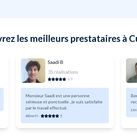
rez les meilleurs prestataires à 
Saadi B
35
réalisations
4.9
Monsieur Saadi est une personne
Ben
sérieuse et ponctuelle , je suis satisfaite
re
par le travail effectué.
Les
Aline H
-
5