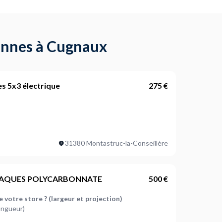
bannes à Cugnaux
s 5x3 électrique
275 €
ernés ?
31380 Montastruc-la-Conseillère
 votre store ? (largeur et projection)
eur)
AQUES POLYCARBONNATE
500 €
 votre store ? (largeur et projection)
longueur)