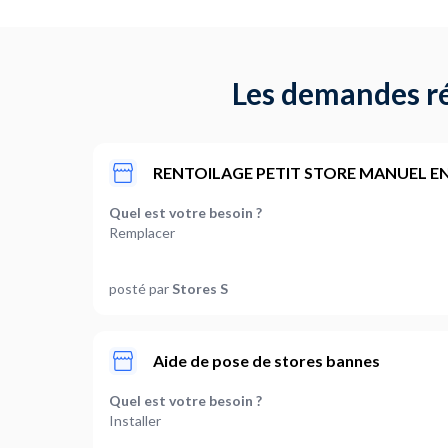
Les demandes ré
RENTOILAGE PETIT STORE MANUEL E
Quel est votre besoin ?
Remplacer
Combien de stores sont concernés ?
posté par
Stores S
1
Quelles sont les dimensions de votre store ? (large
Petite taille (inférieur à 2 m de longueur)
Aide de pose de stores bannes
Le store est il :
Quel est votre besoin ?
Manuel
Installer