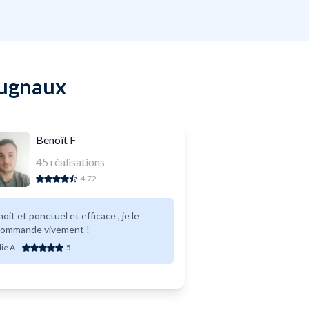
Cugnaux
Benoît F
45
réalisations
4.72
oit et ponctuel et efficace , je le
commande vivement !
lie A
-
5