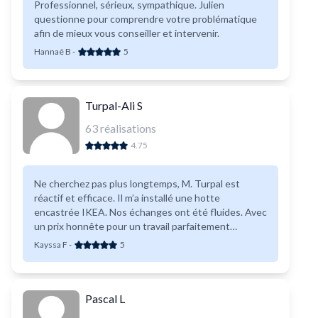
Professionnel, sérieux, sympathique. Julien
questionne pour comprendre votre problématique
afin de mieux vous conseiller et intervenir.
Hannaë B
-
5
Turpal-Ali S
63
réalisations
4.75
Ne cherchez pas plus longtemps, M. Turpal est
réactif et efficace. Il m’a installé une hotte
encastrée IKEA. Nos échanges ont été fluides. Avec
un prix honnête pour un travail parfaitement
exécuté.
Kayssa F
-
5
Pascal L