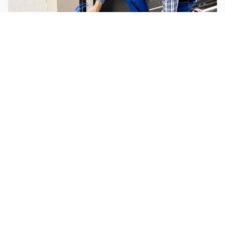
Installer un portail
Déposer du carrelage
Installer une poignée de porte