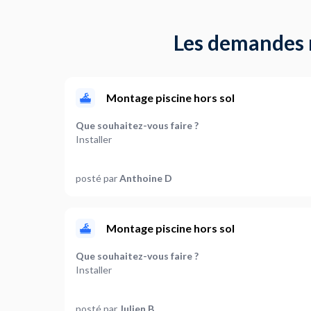
Les demandes ré
Montage piscine hors sol
Que souhaitez-vous faire ?
Installer
Quel est le type de piscine concerné ?
posté par
Anthoine D
Bois
Y a-t-il d'autres éléments concernés?
Structure de la piscine
Montage piscine hors sol
Où en êtes-vous dans votre projet ?
Que souhaitez-vous faire ?
Je suis prêt à démarrer
Installer
Quel est le type de piscine concerné ?
posté par
Julien B