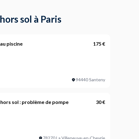
hors sol à Paris
au piscine
175 €
ncerné ?
94440 Santeny
ncernés?
 hors sol : problème de pompe
30 €
ojet ?
ncerné ?
 piscine
78270 La Villeneuve-en-Chevrie