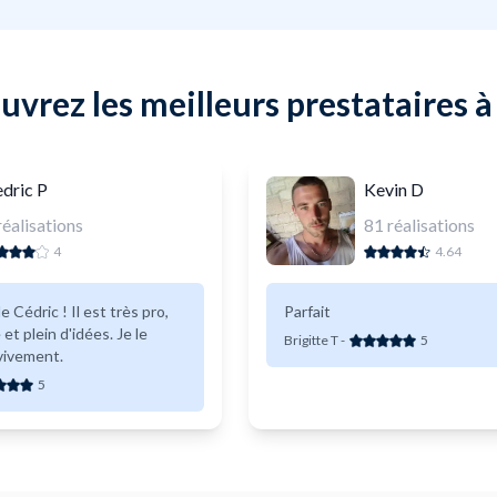
vrez les meilleurs prestataires à
dric P
Kevin D
réalisations
81
réalisations
4
4.64
e Cédric ! Il est très pro,
Parfait
 et plein d'idées. Je le
Brigitte T
-
5
ivement.
5