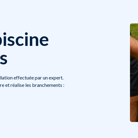
piscine
is
llation effectuée par un expert.
re et réalise les branchements :