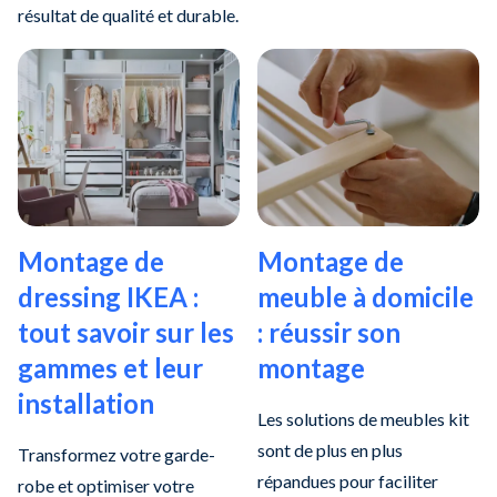
résultat de qualité et durable.
Montage de
Montage de
dressing IKEA :
meuble à domicile
tout savoir sur les
: réussir son
gammes et leur
montage
installation
Les solutions de meubles kit
sont de plus en plus
Transformez votre garde-
répandues pour faciliter
robe et optimiser votre