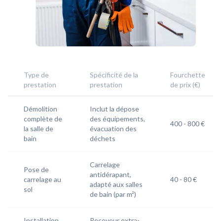
Type de
Spécificité de la
Fourchette
prestation
prestation
de prix (€)
Démolition
Inclut la dépose
complète de
des équipements,
400 - 800 €
la salle de
évacuation des
bain
déchets
Carrelage
Pose de
antidérapant,
carrelage au
40 - 80 €
adapté aux salles
sol
de bain (par m²)
Installation
Receveur extra-