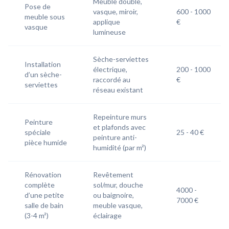
Meuble double,
Pose de
vasque, miroir,
600 - 1000
meuble sous
applique
€
vasque
lumineuse
Sèche-serviettes
Installation
électrique,
200 - 1000
d’un sèche-
raccordé au
€
serviettes
réseau existant
Repeinture murs
Peinture
et plafonds avec
spéciale
25 - 40 €
peinture anti-
pièce humide
humidité (par m²)
Rénovation
Revêtement
complète
sol/mur, douche
4000 -
d’une petite
ou baignoire,
7000 €
salle de bain
meuble vasque,
(3-4 m²)
éclairage