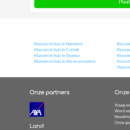
Plaat
Klussen in huis in Nanterre
Klussen
Klussen in huis in Créteil
Klussen
Klussen in huis in Saumur
Klussen
Klussen in huis in Aix en provence
Accroch
chaussu
Onze partners
Onze 
Vraag ee
Word ee
NeedHel
Onze ga
Land