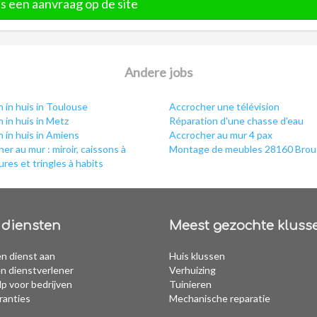
s een aanvraag op de site
Andere jobs
 in huis in Toulouse
Accrocher une télévision
 in huis in Metz
Réparation d'une chasse d'eau
 in huis in Amiens
Accrocher au mur 4 pax
er au mur : miroir, caissons à
Montage de meubles 28160 Brou
res et tringles à habits
diensten
Meest gezochte kluss
n dienst aan
Huis klussen
n dienstverlener
Verhuizing
p voor bedrijven
Tuinieren
ranties
Mechanische reparatie