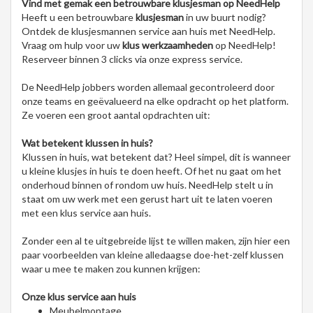
Vind met gemak een betrouwbare klusjesman op NeedHelp
Heeft u een betrouwbare
klusjesman
in uw buurt nodig?
Ontdek de klusjesmannen service aan huis met NeedHelp.
Vraag om hulp voor uw
klus werkzaamheden
op NeedHelp!
Reserveer binnen 3 clicks via onze express service.
De NeedHelp jobbers worden allemaal gecontroleerd door
onze teams en geëvalueerd na elke opdracht op het platform.
Ze voeren een groot aantal opdrachten uit:
Wat betekent klussen in huis?
Klussen in huis, wat betekent dat? Heel simpel, dit is wanneer
u kleine klusjes in huis te doen heeft. Of het nu gaat om het
onderhoud binnen of rondom uw huis. NeedHelp stelt u in
staat om uw werk met een gerust hart uit te laten voeren
met een klus service aan huis.
Zonder een al te uitgebreide lijst te willen maken, zijn hier een
paar voorbeelden van kleine alledaagse doe-het-zelf klussen
waar u mee te maken zou kunnen krijgen:
Onze klus service aan huis
Meubelmontage