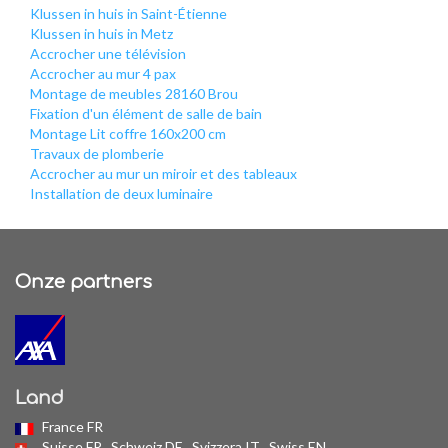
Klussen in huis in Saint-Étienne
Klussen in huis in Metz
Accrocher une télévision
Accrocher au mur 4 pax
Montage de meubles 28160 Brou
Fixation d'un élément de salle de bain
Montage Lit coffre 160x200 cm
Travaux de plomberie
Accrocher au mur un miroir et des tableaux
Installation de deux luminaire
Onze partners
Land
France FR
Suisse FR
Schweiz DE
Svizzera IT
Swiss EN