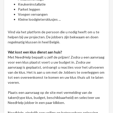
Keukeninstallatie
Parket leggen
Voegen vervangen
Kleine loodgietersklusjes ...
Vind via het platform de persoon die u nodig heeft om u te
helpen bij uw projecten. De jobbers zijn bekwaam en doen
regelmatig klussen in heel België.
Wat kost een klus dienst aan huis?
Met NeedHelp bepaalt u zelf de prijzen! Zodra u een aanvraag
voor een klus plaatst voert u uw budget in. Zodra uw
aanvraag is geplaatst, ontvangt u reacties voor het uitvoeren
van de klus. Het is aan u om met de Jobbers te overleggen om
tot een overeenkomst te komen en uw klus thuis uit te laten
voeren.
Plaats een aanvraag op de site met vermelding van de
taken(type klus, budget, beschikbaarheid) en selecteer uw
NeedHelp jobber in een paar klikken.
NeedHelp, eindelijk een veilige en betrouwbare oplossing