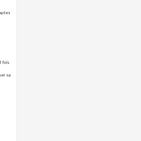
 aptes
3 fois
ser sa