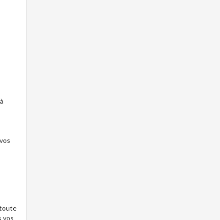
 à
 vos
 toute
s vos