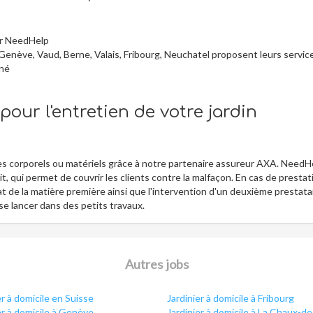
ur NeedHelp
 Genève, Vaud, Berne, Valais, Fribourg, Neuchatel proposent leurs servic
iné
our l'entretien de votre jardin
 corporels ou matériels grâce à notre partenaire assureur AXA. NeedH
, qui permet de couvrir les clients contre la malfaçon. En cas de prestat
 de la matière première ainsi que l'intervention d'un deuxième prestatai
 se lancer dans des petits travaux.
Autres jobs
er à domicile en Suisse
Jardinier à domicile à Fribourg
er à domicile à Genève
Jardinier à domicile à La Chaux-d