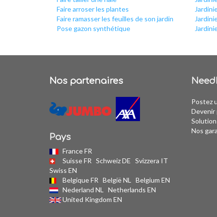
Faire arroser les plantes
Jardini
Faire ramasser les feuilles de son jardin
Jardini
Pose gazon synthétique
Jardini
Nos partenaires
Need
Postez 
Devenir 
Solution
Nos gar
Pays
France FR
Suisse FR
Schweiz DE
Svizzera IT
Swiss EN
Belgique FR
België NL
Belgium EN
Nederland NL
Netherlands EN
United Kingdom EN