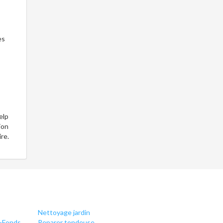
es
elp
ion
re.
Nettoyage jardin
e-Fonds
Reparer tondeuse