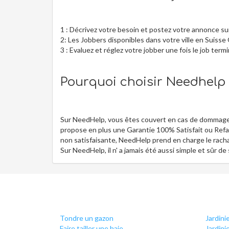
1 : Décrivez votre besoin et postez votre annonce s
2: Les Jobbers disponibles dans votre ville en Suisse
3 : Evaluez et réglez votre jobber une fois le job term
Pourquoi choisir Needhelp p
Sur NeedHelp, vous êtes couvert en cas de dommages
propose en plus une Garantie 100% Satisfait ou Refait
non satisfaisante, NeedHelp prend en charge le rachat
Sur NeedHelp, il n' a jamais été aussi simple et sûr de
Tondre un gazon
Jardini
Faire tailler une haie
Jardini