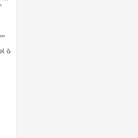
n
son
el à