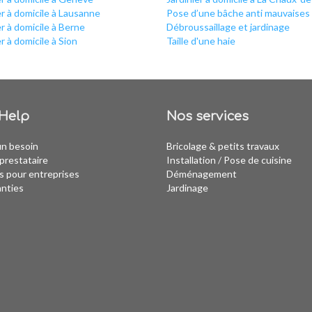
er à domicile à Lausanne
Pose d’une bâche anti mauvaises
er à domicile à Berne
Débroussaillage et jardinage
er à domicile à Sion
Taille d'une haie
Help
Nos services
un besoin
Bricolage & petits travaux
prestataire
Installation
/
Pose de cuisine
s pour entreprises
Déménagement
anties
Jardinage