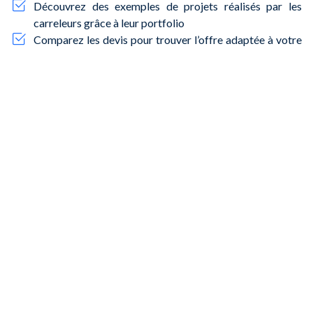
Découvrez des exemples de projets réalisés par les
carreleurs grâce à leur portfolio
Comparez les devis pour trouver l’offre adaptée à votre
budget
Trouvez rapidement des carreleurs disponibles pour vos
travaux de carrelage
Engagez des professionnels certifiés pour assurer la
qualité et la longévité de vos installations
Que ce soit dans le quartier de
La Source
, de
Saint-
Marceau
, ou en plein
centre-ville
,
NeedHelp
vous facilite la
tâche pour trouver un carreleur de confiance qui saura
répondre à vos besoins avec efficacité et savoir-faire. Les
professionnels sur NeedHelp travaillent de manière
indépendante et ne sont pas employés par la plateforme.
Questions fréquentes sur les services