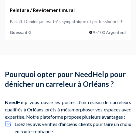
qualité-prix
sans compromettre la qualité des travaux.
Peinture / Revêtement mural
Conseil
: Toujours comparer plusieurs offres pour assurer
Parfait. Dominique est très sympathique et professionnel !!
un tarif compétitif et un travail de qualité.
Guessad G
95100 Argenteuil
Pourquoi opter pour NeedHelp pour
dénicher un carreleur à Orléans ?
NeedHelp
vous ouvre les portes d'un réseau de carreleurs
qualifiés à Orléans, prêts à métamorphoser vos espaces avec
expertise. Notre plateforme propose plusieurs avantages :
Lisez les avis vérifiés d’anciens clients pour faire un choix
en toute confiance