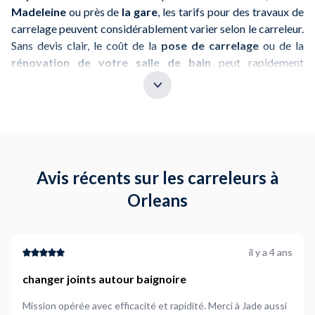
Madeleine
ou près de
la gare
, les tarifs pour des travaux de
carrelage peuvent considérablement varier selon le carreleur.
Sans devis clair, le coût de la
pose de carrelage
ou de la
rénovation de votre salle de bain
peut rapidement
dépasser votre budget, surtout si des frais cachés
apparaissent en cours de route.
Avec
NeedHelp
, vous avez la possibilité de comparer les
devis de plusieurs carreleurs locaux et d'obtenir un
prix
ferme avant le début des travaux
. Que ce soit pour du
carrelage au sol
,
mural
ou une
rénovation de terrasse
,
Avis récents sur les carreleurs à
cela vous aide à maîtriser vos dépenses.
Orleans
Conseil
: Demandez un devis détaillé pour éviter les
mauvaises surprises financières.
il y a 4 ans
2. Qualité des carreleurs : les avis des
changer joints autour baignoire
clients
Mission opérée avec efficacité et rapidité. Merci à Jade aussi