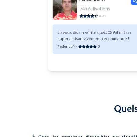
74
réalisations
4.32
Je vous dis en vérité qu&#039;il est un
super artisan vivement recommandé !
Federico Y
-
5
Quels
À Caen, les carreleurs disponibles sur
NeedH