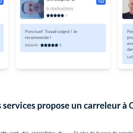
6
réalisations
5
Ponctuel! Travail soigné ! Je
Pe
recommande !
pro
as
Sonia M
-
5
dan
Éri
Leil
gui
qua
tra
vi
 services propose un carreleur à 
elp
sont des spécialistes du
En plus de la pose de carrela