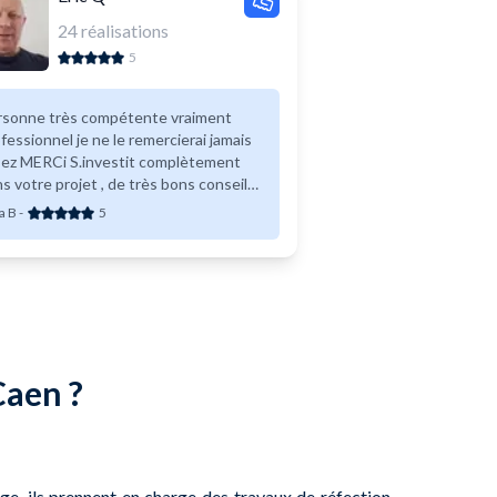
24
réalisations
5
rsonne très compétente vraiment
fessionnel je ne le remercierai jamais
sez MERCi S.investit complètement
s votre projet , de très bons conseils.
c vous accompagne tout le long vous
a B
-
5
de et c’est vraiment très appréciable
nd vous n’y connaissez rien aux
vaux. Merci encore je recommande
vement
Caen ?
ge, ils prennent en charge des travaux de réfection,