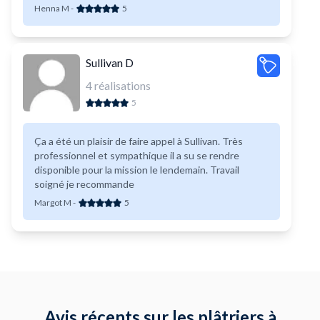
satisfaits du résultat. Merci encore pour votre travail
Henna M
-
5
et votre professionnalisme !
Sullivan D
4
réalisations
5
Ça a été un plaisir de faire appel à Sullivan. Très
professionnel et sympathique il a su se rendre
disponible pour la mission le lendemain. Travail
soigné je recommande
Margot M
-
5
Avis récents sur les plâtriers à