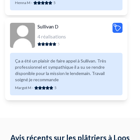
satisfaits du résultat. Merci encore pour votre travail
Henna M
-
5
et votre professionnalisme !
Sullivan D
4
réalisations
5
Ça a été un plaisir de faire appel à Sullivan. Très
professionnel et sympathique il a su se rendre
disponible pour la mission le lendemain. Travail
soigné je recommande
Margot M
-
5
Avis récents sur les plâtriers à Loos