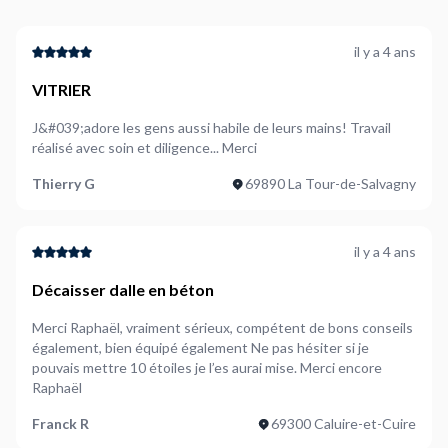
il y a 4 ans
VITRIER
J&#039;adore les gens aussi habile de leurs mains! Travail
réalisé avec soin et diligence... Merci
Thierry G
69890 La Tour-de-Salvagny
il y a 4 ans
Décaisser dalle en béton
Merci Raphaël, vraiment sérieux, compétent de bons conseils
également, bien équipé également Ne pas hésiter si je
pouvais mettre 10 étoiles je l’es aurai mise. Merci encore
Raphaël
Franck R
69300 Caluire-et-Cuire