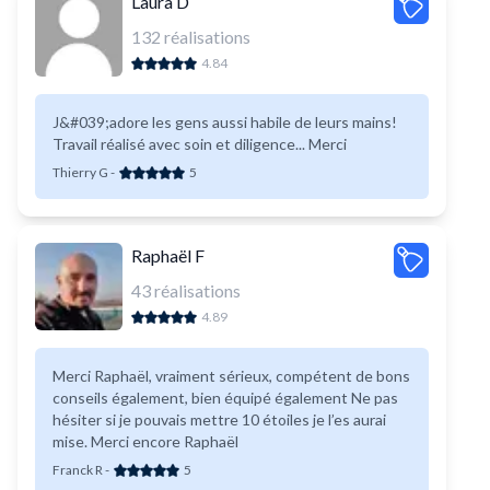
Laura D
132
réalisations
4.84
J&#039;adore les gens aussi habile de leurs mains!
Travail réalisé avec soin et diligence... Merci
Thierry G
-
5
Raphaël F
43
réalisations
4.89
Merci Raphaël, vraiment sérieux, compétent de bons
conseils également, bien équipé également Ne pas
hésiter si je pouvais mettre 10 étoiles je l’es aurai
mise. Merci encore Raphaël
Franck R
-
5