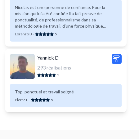
Nicolas est une personne de confiance. Pour la
mission qui lui a été confiée il a fait preuve de
ponctualité, de professionnalisme dans sa
méthodologie de travail, d’une force physique
impressionnante, d’un état d’esprit toujours positif,
Lorenzo B
-
5
d’ une grande implication dans ce qu’il fait pour
optimiser son temps afin de gagner en
productivité… Je pourrais continuer à énumérer les
nombreuses qualités de cet incroyable « Jobber »
Yannick D
mais je vous souhaite à tous d’avoir le plaisir de les
293
réalisations
découvrir et ainsi continuer cette liste de qualités
5
liste dans vos futurs commentaires ! Un grand merci
à toi mon cher Nicolas !!!
Top, ponctuel et travail soigné
Pierre L
-
5