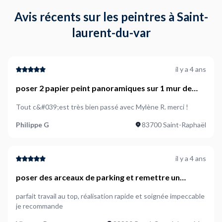
Avis récents sur les peintres à Saint-
laurent-du-var
il y a 4 ans
poser 2 papier peint panoramiques sur 1 mur de
chambre et 1 sur tete de lit cabine
Tout c&#039;est très bien passé avec Mylène R. merci !
Philippe G
83700 Saint-Raphaël
il y a 4 ans
poser des arceaux de parking et remettre un
carreau de carrelage
parfait travail au top, réalisation rapide et soignée impeccable
je recommande