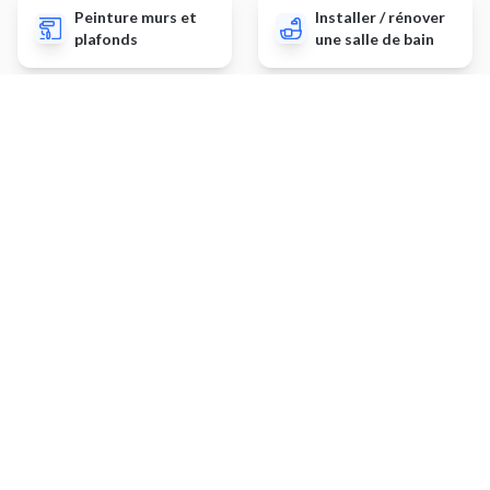
Peinture murs et
Installer / rénover
plafonds
une salle de bain
Installer un
Monter un meuble
récupérateur d'eau
IKEA
de pluie
Autres prestations
Installer / rénover une
Évacuer des déchets
cuisine
Planter un potager
Dépannage de serrurerie