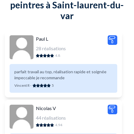
peintres à Saint-laurent-du-
var
Paul L
28
réalisations
4.8
parfait travail au top, réalisation rapide et soignée
impeccable je recommande
Vincent R
-
5
Nicolas V
44
réalisations
4.94