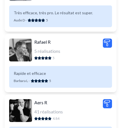
Très efficace, très pro. Le résultat est super.
Aude D
-
5
Rafael R
5
réalisations
5
Rapide et efficace
Barbara L
-
5
Aers R
41
réalisations
4.84