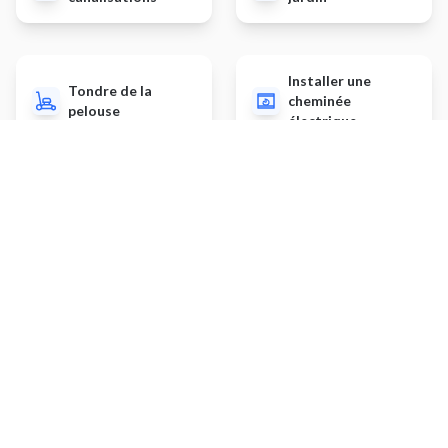
Installer une
Tondre de la
cheminée
pelouse
électrique
Autres prestations
Ramasser des feuilles
prestation-
page:prestation.kitchen-
renewal.page-title.default
Poser des plinthes
Installer un carport
Travaux de plomberie
Travaux de plâtrerie