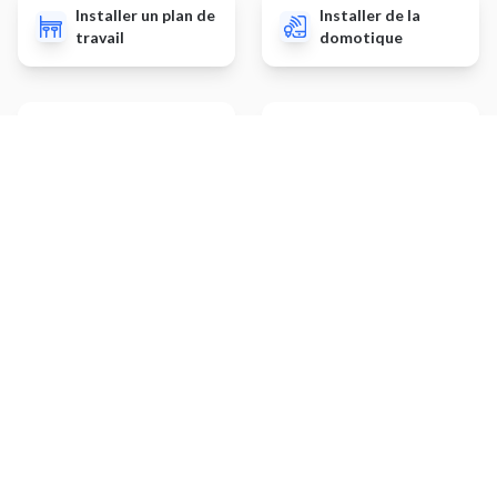
Installer un plan de
Installer de la
travail
domotique
Poser une terrasse
Poser du parquet
en bois
Autres prestations
prestation-
Installer des fenêtres /
page:prestation.kitchen-
portes-fenêtres
renewal.page-title.default
Installer un détecteur de
Réparer une fuite