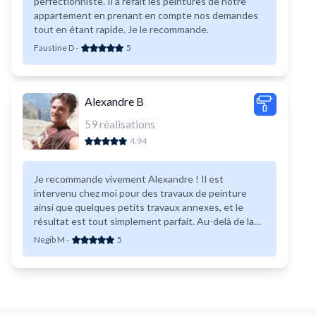
perfectionniste. Il a refait les peintures de notre
appartement en prenant en compte nos demandes
tout en étant rapide. Je le recommande.
Faustine D
-
5
Alexandre B
59
réalisations
4.94
Je recommande vivement Alexandre ! Il est
intervenu chez moi pour des travaux de peinture
ainsi que quelques petits travaux annexes, et le
résultat est tout simplement parfait. Au-delà de la
qualité irréprochable de son travail, Alexandre a été
Negib M
-
5
de très bon conseil tout au long du chantier et s'est
montré extrêmement serviable. Une prestation
exemplaire, je referai appel à lui sans aucune
hésitation !