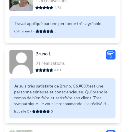
124
réalisations
4.75
Travail appliqué par une personne très agréable.
Catherine T
-
5
Bruno L
91
réalisations
4.81
Je suis très satisfaite de Bruno. C&#039;est une
personne sérieuse et consciencieuse. Qui prend le
temps de bien faire et satisfaire son client. Tres
sympathique. Je vous le recommande. Il a réalisé des
travaux de parement de pierre sur murs.
Isabelle C
-
5