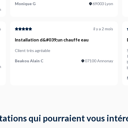
Monique G
69003 Lyon
n
s
il y a 2 mois
Installation d&#039;un chauffe eau
Client très agréable
Beakou Alain C
07100 Annonay
n
tations qui pourraient vous intér