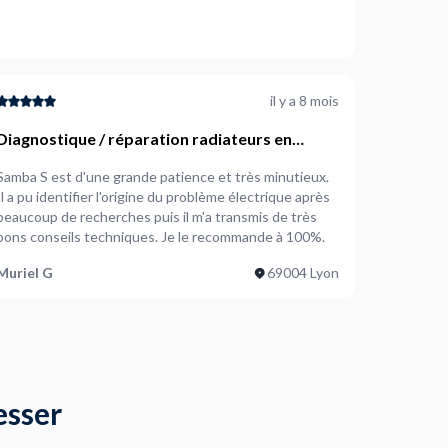
il y a 8 mois
Diagnostique / réparation radiateurs en
panne
Samba S est d'une grande patience et très minutieux.
Il a pu identifier l'origine du problème électrique après
beaucoup de recherches puis il m'a transmis de très
bons conseils techniques. Je le recommande à 100%.
Muriel G
69004 Lyon
esser