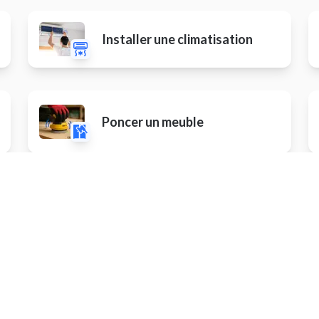
Installer une climatisation
Poncer un meuble
Autres prestations
ler un portail motorisé
Installer un arrosage autom
r un meuble de cuisine
Fabriquer un meuble sur-me