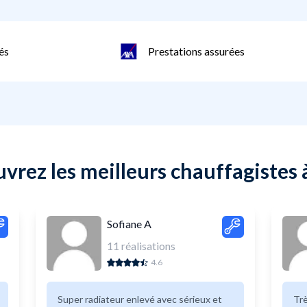
és
Prestations assurées
vrez les meilleurs chauffagistes 
Sofiane A
11
réalisations
4.6
Super radiateur enlevé avec sérieux et
Trè