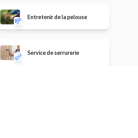
Entretenir de la pelouse
Service de serrurerie
atique
Installer une voile d'ombrage
sure
Installer une alarme