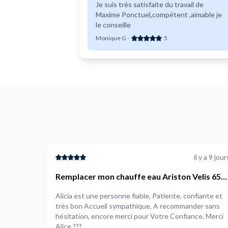
Je suis très satisfaite du travail de
Maxime Ponctuel,compétent ,aimable je
le conseille
Monique G
-
5
il y a 9 jour
Remplacer mon chauffe eau Ariston Velis 65L
Evo par le modèle Ariston Velis 65L Tech
Alicia est une personne fiable, Patiente, confiante et
(mêmes dimensions)
très bon Accueil sympathique, A recommander sans
hésitation, encore merci pour Votre Confiance. Merci
Alice ???