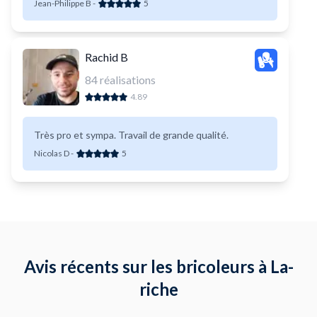
Jean-Philippe B
-
5
qu&#039;il propose.
Rachid B
84
réalisations
4.89
Très pro et sympa. Travail de grande qualité.
Nicolas D
-
5
Avis récents sur les bricoleurs à La-
riche