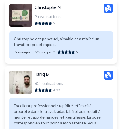
Christophe N
3
réalisations
5
Christophe est ponctuel, aimable et a réalisé un
travail propre et rapide.
Dominique Et Véronique C
-
5
Tariq B
82
réalisations
4.98
Excellent professionnel : rapidité, efficacité,
propreté dans le travail, adaptabilité au produit à
monter et aux demandes, et gentillesse. La pose
correspond en tout point à mon attente. Vous
pouvez solliciter Tariq sans souci pour les missions