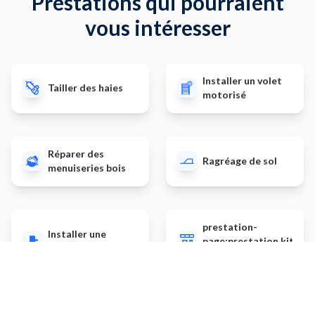
Prestations qui pourraient
vous intéresser
Installer un volet
Tailler des haies
motorisé
Réparer des
Ragréage de sol
menuiseries bois
prestation-
Installer une
page:prestation.kitche
poignée de porte
renewal.page-
title.default