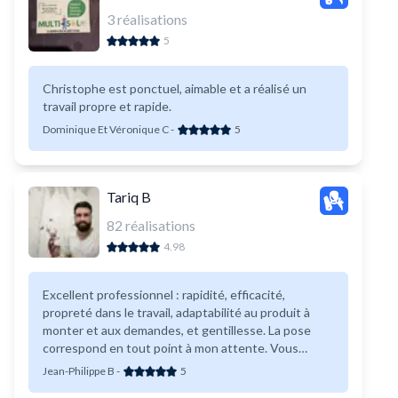
3
réalisations
5
Christophe est ponctuel, aimable et a réalisé un
travail propre et rapide.
Dominique Et Véronique C
-
5
Tariq B
82
réalisations
4.98
Excellent professionnel : rapidité, efficacité,
propreté dans le travail, adaptabilité au produit à
monter et aux demandes, et gentillesse. La pose
correspond en tout point à mon attente. Vous
pouvez solliciter Tariq sans souci pour les missions
Jean-Philippe B
-
5
qu&#039;il propose.