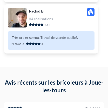
Rachid B
84
réalisations
4.89
Très pro et sympa. Travail de grande qualité.
Nicolas D
-
5
Avis récents sur les bricoleurs à Joue-
les-tours
il y a 4 ans