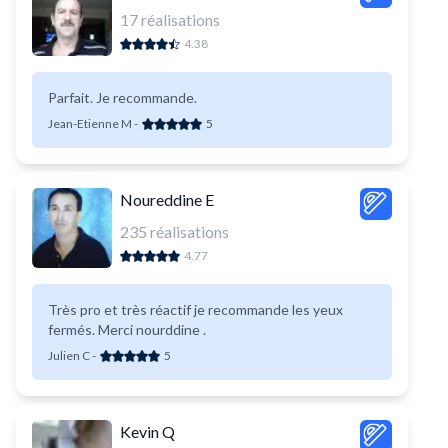
17
réalisations
4.38
Parfait. Je recommande.
Jean-Etienne M
-
5
Noureddine E
235
réalisations
4.77
Très pro et très réactif je recommande les yeux
fermés. Merci nourddine .
Julien C
-
5
Kevin Q