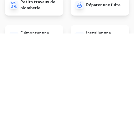
Petits travaux de
Réparer une fuite
plomberie
Démonter une
Installer une
cuisine
piscine hors sol
Autres prestations
Installer des prises /
Monter un électroménager
interrupteurs
Peinture murs et plafonds
Traiter des canalisations
Installer un WC suspendu
Poser des stores avec