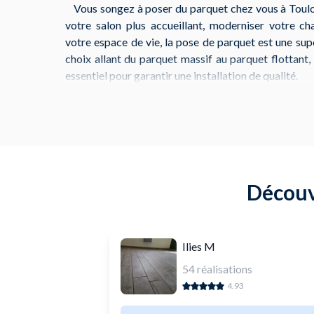
Vous songez à poser du parquet chez vous à Toulo
votre salon plus accueillant, moderniser votre c
votre espace de vie, la pose de parquet est une sup
choix allant du parquet massif au parquet flottant
essentiel pour garantir une installation de qualité.
Avant de commencer, il faut choisir le type de par
vos besoins. Par exemple, le parquet en chêne 
intemporelle, le parquet en bambou pour son cô
stratifié constitue une solution plus économique. P
l’entretien du parquet, car cela influencera sa dura
Découvr
temps.
À Toulouse, de nombreux magasins peuvent vous f
pour votre projet. Par exemple,
Lapeyre situé au 3
Ilies M
54
réalisations
4.93