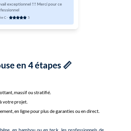
vail exceptionnel !!! Merci pour ce
fessionnel
vie C
-
5
ouse en 4 étapes 📏
ttant, massif ou stratifié.
 votre projet.
ment, en ligne pour plus de garanties ou en direct.
chêne, en bambou ou en teck, les professionnels de