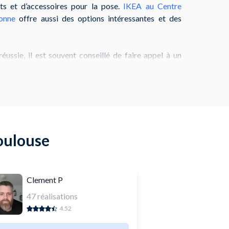
s et d’accessoires pour la pose.
IKEA au Centre
onne
offre aussi des options intéressantes et des
ussie, il est souvent conseillé de faire appel à un
besoin d’un menuisier ou d’un solier, la plateforme
n avec des artisans compétents près de chez vous à
er du parquet sur carrelage, sur un sol chauffant, ou
ofessionnels de NeedHelp sont là pour vous aider.
us d’avoir tous les outils nécessaires : sous-couches,
Toulouse
et accessoires pour une finition parfaite. Que vous
ouse ou ses environs, trouver un professionnel pour
jet sera facile. Accédez à notre service NeedHelp
xperts et d'une installation de qualité.
Clement P
47
réalisations
4.52