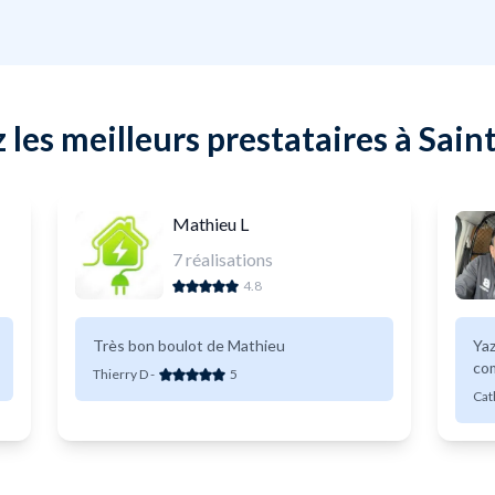
 les meilleurs prestataires à Sai
Mathieu L
7
réalisations
4.8
Très bon boulot de Mathieu
Yaz
Thierry D
-
5
Cat