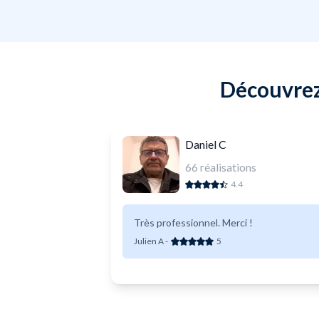
Découvrez
Daniel C
66
réalisations
4.4
Très professionnel. Merci !
Julien A
-
5