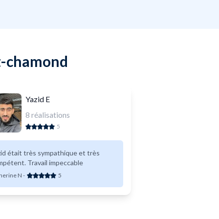
nt-chamond
Yazid E
8
réalisations
5
id était très sympathique et très
compétent. Travail impeccable
herine N
-
5