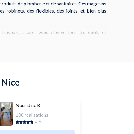
produits de plomberie et de sanitaires. Ces magasins
s robinets, des flexibles, des joints, et bien plus
ravaux, assurez-vous d'avoir tous les outils et
vous souhaitiez déboucher un évier, installer une
, il est crucial de bien planifier votre projet. Avec
ment obtenir des devis pour vos interventions de
 mieux gérer votre budget.
ntre de Nice ou dans les quartiers environnants,
 Nice
ouver un plombier compétent n'a jamais été aussi
vice de plomberie sur NeedHelp pour bénéficier de
qualifiés et réaliser vos petits travaux de plomberie
Nouridine B
108
réalisations
4.96