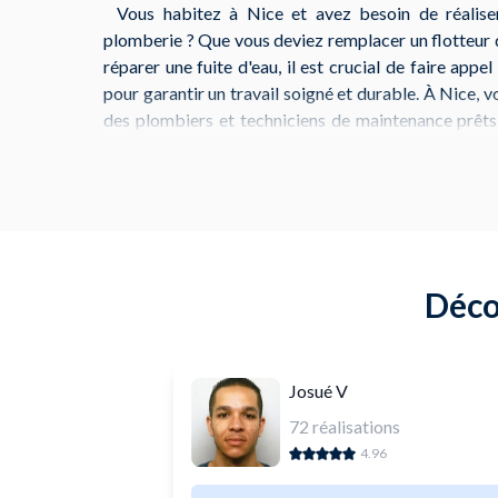
Vous habitez à Nice et avez besoin de réalise
plomberie ? Que vous deviez remplacer un flotteur 
réparer une fuite d'eau, il est crucial de faire appe
pour garantir un travail soigné et durable. À Nice, 
des plombiers et techniciens de maintenance prêts
répondre à vos besoins.
Même si les petits travaux de plomberie peuvent se
souvent une expertise pour éviter des problèmes 
d'un dépannage d'urgence pour une fuite d'eau, d'u
d'un entretien de chauffe-eau, notre plateforme 
Déco
avec des artisans compétents dans votre région.
Pour l'achat de matériel de plomberie, vous avez
exemple, vous pouvez aller chez
IKEA Nice
, au 13
Josué V
équipements variés, ou chez
Lapeyre à Nice Ariane
72
réalisations
4.96