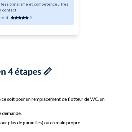
fessionnalisme et compétence . Très
n contact
rre M
-
5
en 4 étapes 📏
ue ce soit pour un remplacement de flotteur de WC, un
re demande.
our plus de garanties) ou en main propre.