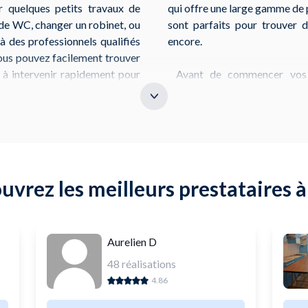
r quelques petits travaux de
qui offre une large gamme de 
de WC, changer un robinet, ou
sont parfaits pour trouver de
l à des professionnels qualifiés
encore.
vous pouvez facilement trouver
 à intervenir rapidement pour
Avant de commencer vos t
matériaux nécessaires. Que 
douche ou remplacer un siphon
mbler simples, ils nécessitent
NeedHelp, vous pouvez égale
futurs. Que vous ayez besoin
plomberie, ce qui vous aide à
ne installation de lavabo, ou
NeedHelp vous met en relation
Que vous soyez dans le ce
uvrez les meilleurs prestataires à
comme Cimiez ou le Port, tr
simple. Accédez à notre ser
 plusieurs options à Nice. Par
l'expertise de professionnels 
 Rue Paul Déroulède, pour des
en toute sérénité.
Aurelien D
, au 23 Boulevard de l'Ariane,
48
réalisations
4.86