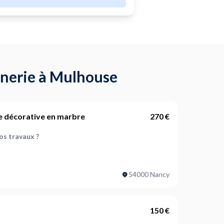
nnerie à Mulhouse
 décorative en marbre
270 €
os travaux ?
s travaux ?
54000 Nancy
ojet ?
150 €