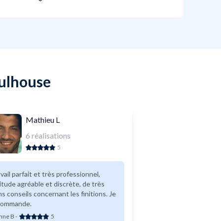
Mulhouse
Mathieu L
6
réalisations
5
vail parfait et très professionnel,
itude agréable et discrète, de très
s conseils concernant les finitions. Je
commande.
nne B
-
5