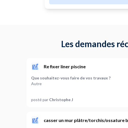
missions, les yeux fermés :-)
Les demandes réc
Re fixer liner piscine
Que souhaitez-vous faire de vos travaux ?
Autre
Où souhaitez-vous réaliser vos travaux ?
posté par
Christophe J
Extérieur
Où en êtes-vous dans votre projet ?
Je suis prêt à démarrer
casser un mur plâtre/torchis/ossature 