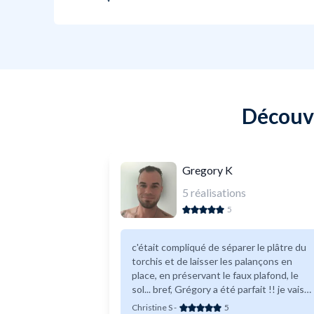
Découvr
Gregory K
5
réalisations
5
c'était compliqué de séparer le plâtre du
torchis et de laisser les palançons en
place, en préservant le faux plafond, le
sol... bref, Grégory a été parfait !! je vais à
nouveau faire appel à lui pour d'autres
Christine S
-
5