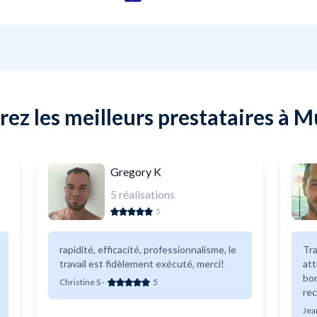
ez les meilleurs prestataires à 
Gregory K
5
réalisations
5
rapidité, efficacité, professionnalisme, le
Tra
travail est fidèlement exécuté, merci!
att
bon
Christine S
-
5
re
Jea