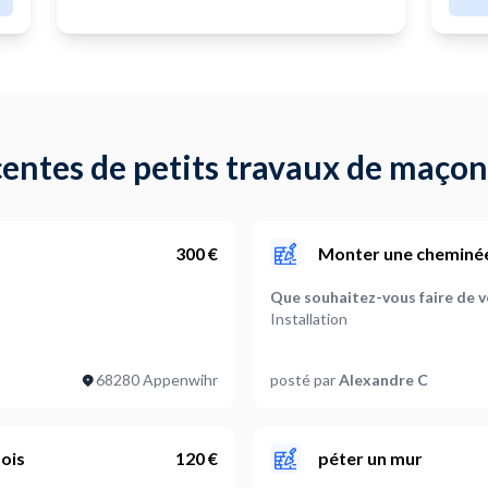
entes de petits travaux de maço
300 €
Monter une cheminée
Que souhaitez-vous faire de v
Installation
Où souhaitez-vous réaliser vo
68280 Appenwihr
posté par
Alexandre C
Salon
Où en êtes-vous dans votre pr
Je suis prêt à démarrer
bois
120 €
péter un mur