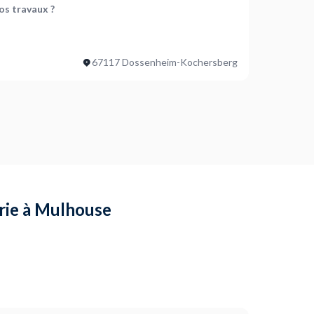
os travaux ?
0x108x35 L’ouverture : 95 du marbre au marbre et 90
0 et la hauteur totale est de 108
s travaux ?
67117 Dossenheim-Kochersberg
ojet ?
cm de large sur 180cm de haut, en maçonnerie (vieux mur
 pierre, briques, alles...), en faisant des découpes
de refaire de la maçonnerie, entre la cuisine et le
erie à Mulhouse