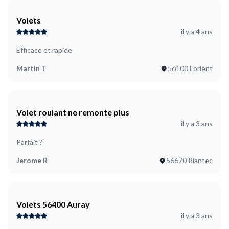
Volets
il y a 4 ans
Efficace et rapide
Martin T
56100 Lorient
Volet roulant ne remonte plus
il y a 3 ans
Parfait ?
Jerome R
56670 Riantec
Volets 56400 Auray
il y a 3 ans