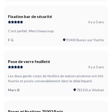
Fixation bar de sécurité
il y a 3 ans
C’est parfait. Merci beaucoup.
F G
91440 Bures-sur-Yvette
Pose de verre feuilleté
il y a 3 ans
Les deux garde-corps de fenêtre de maison ancienne ont été
fournis et posés convenablement dans le délai imparti.
Marc B
78110 Le Vésinet
Poses et fixations 75002 Paris