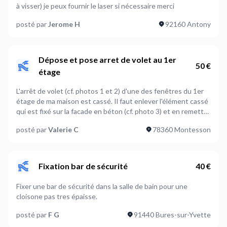
à visser) je peux fournir le laser si nécessaire merci
posté par
Jerome H
92160 Antony
Dépose et pose arret de volet au 1er
50 €
étage
L'arrêt de volet (cf. photos 1 et 2) d'une des fenêtres du 1er
étage de ma maison est cassé. Il faut enlever l'élément cassé
qui est fixé sur la facade en béton (cf. photo 3) et en remettre
un neuf que j'ai déjà acheté. Merci pour la réponse.
posté par
Valerie C
78360 Montesson
Fixation bar de sécurité
40 €
Fixer une bar de sécurité dans la salle de bain pour une
cloisone pas tres épaisse.
posté par
F G
91440 Bures-sur-Yvette