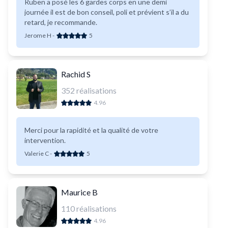
Ruben a posé les 6 gardes corps en une demi
journée il est de bon conseil, poli et prévient s’il a du
retard, je recommande.
Jerome H
-
5
Rachid S
352
réalisations
4.96
Merci pour la rapidité et la qualité de votre
intervention.
Valerie C
-
5
Maurice B
110
réalisations
4.96