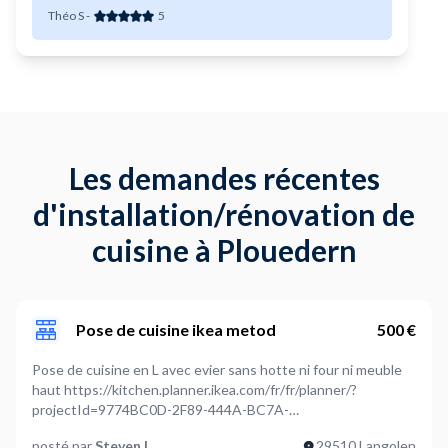
Théo S
-
5
Les demandes récentes
d'installation/rénovation de
cuisine à Plouedern
Pose de cuisine ikea metod
500 €
Pose de cuisine en L avec evier sans hotte ni four ni meuble
haut https://kitchen.planner.ikea.com/fr/fr/planner/?
projectId=9774BC0D-2F89-444A-BC7A-
4B45B9F46700&ref=share
posté par
Steven L
29510 Langolen