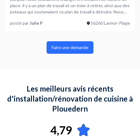
place: il y a un plan de travail et un évier à retirer, ainsi que des
poteaux qui soutenaient ce plan de travail à détruire. Nous
avons 2 meubles déjà montés et on en achètera 2 autres, à
posté par
Julie P
56260 Larmor-Plage
monter donc. Le plan de travail sera à découper en partie. Il
faudra ajouter une ou 2 dalles de carrelage, qui seront peut
être à découper dans la longueur. Une hotte sera aussi à
installer. Actuellement le plan de travail fait 85 cm de largeur,
Faire une demande
et nous en souhaitons un de 65 au maximum. Julie
Les meilleurs avis récents
d'installation/rénovation de cuisine à
Plouedern
4,79