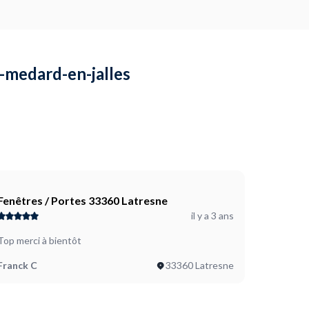
nt-medard-en-jalles
Fenêtres / Portes 33360 Latresne
il y a 3 ans
Top merci à bientôt
Franck C
33360 Latresne