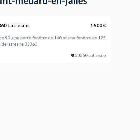
aint-medard-en-jalles
360 Latresne
1 500 €
e de 90 ,une porte fenêtre de 140,et une fenêtre de 125
a ville de latresne 33360
33360 Latresne