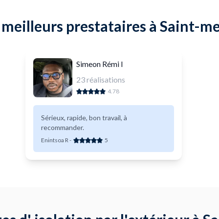
meilleurs prestataires à Saint-m
Simeon Rémi I
23
réalisations
4.78
Sérieux, rapide, bon travail, à
recommander.
Enintsoa R
-
5