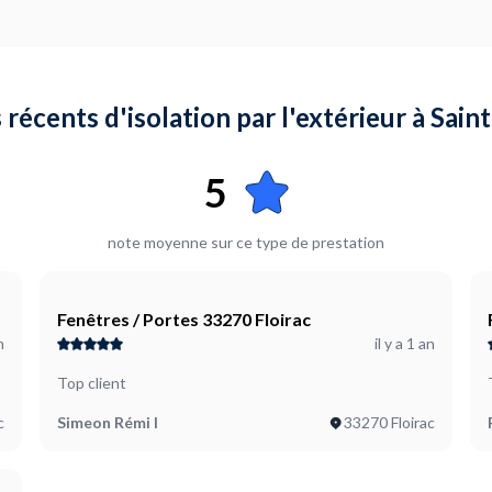
 récents d'isolation par l'extérieur à Sai
5
note moyenne sur ce type de prestation
Fenêtres / Portes 33270 Floirac
n
il y a 1 an
Top client
c
Simeon Rémi I
33270 Floirac