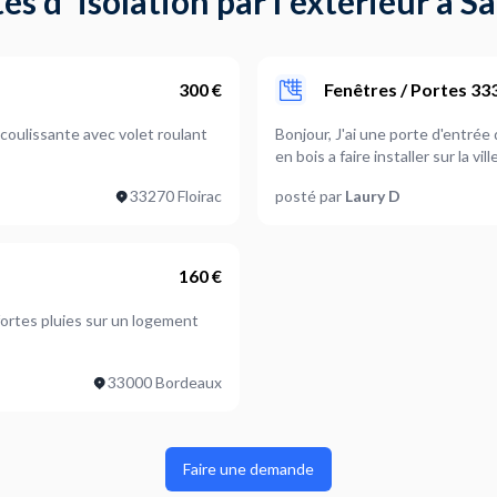
s d' isolation par l'extérieur à S
300 €
Fenêtres / Portes 33
coulissante avec volet roulant
Bonjour, J'ai une porte d'entré
en bois a faire installer sur l
33270 Floirac
posté par
Laury D
160 €
 fortes pluies sur un logement
33000 Bordeaux
Faire une demande