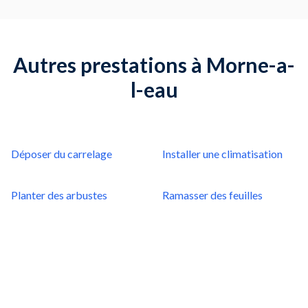
Autres prestations à Morne-a-
l-eau
Déposer du carrelage
Installer une climatisation
Planter des arbustes
Ramasser des feuilles
Déplacer un objet lourd
Planter des fleurs
Poser du sol Vinyle, PVC ou
Poser du placo
Lino