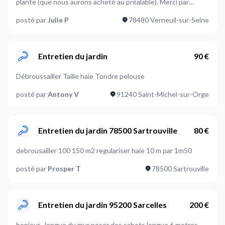
plante (que nous aurons acheté au préalable). Merci par
avance pour vos retours.
posté par
Julie P
78480 Verneuil-sur-Seine
Entretien du jardin
90 €
Débroussailler Taille haie Tondre pelouse
posté par
Antony V
91240 Saint-Michel-sur-Orge
Entretien du jardin 78500 Sartrouville
80 €
debrousailler 100 150 m2 regulariser haie 10 m par 1m50
posté par
Prosper T
78500 Sartrouville
Entretien du jardin 95200 Sarcelles
200 €
bonjour , longue du mur poser des sabots longue 6 metres