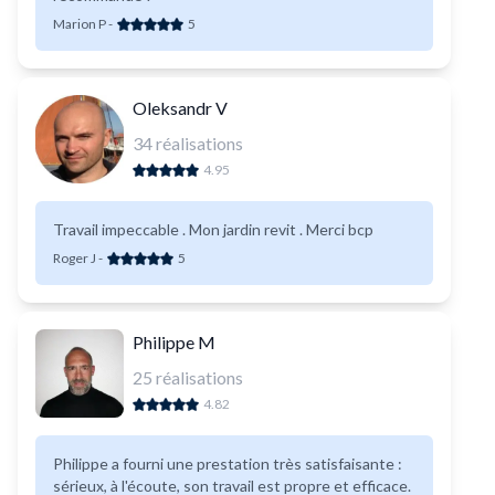
Marion P
-
5
Oleksandr V
34
réalisations
4.95
Travail impeccable . Mon jardin revit . Merci bcp
Roger J
-
5
Philippe M
25
réalisations
4.82
Philippe a fourni une prestation très satisfaisante :
sérieux, à l'écoute, son travail est propre et efficace.