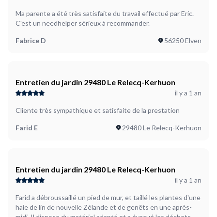
Ma parente a été très satisfaite du travail effectué par Eric.
C'est un needhelper sérieux à recommander.
Fabrice D
56250 Elven
Entretien du jardin 29480 Le Relecq-Kerhuon
il y a 1 an
Cliente très sympathique et satisfaite de la prestation
Farid E
29480 Le Relecq-Kerhuon
Entretien du jardin 29480 Le Relecq-Kerhuon
il y a 1 an
Farid a débroussaillé un pied de mur, et taillé les plantes d'une
haie de lin de nouvelle Zélande et de genêts en une après-
midi. Il dispose du matériel adapté et a évacué les déchets