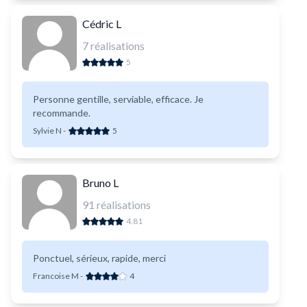
Cédric L
7
réalisations
5
Personne gentille, serviable, efficace. Je
recommande.
Sylvie N
-
5
Bruno L
91
réalisations
4.81
Ponctuel, sérieux, rapide, merci
Francoise M
-
4