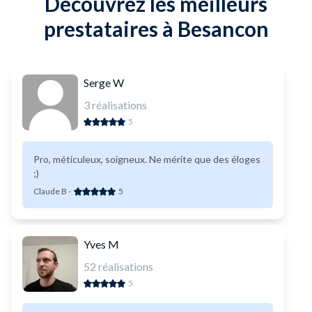
Découvrez les meilleurs
prestataires à Besancon
Serge W
3
réalisations
5
Pro, méticuleux, soigneux. Ne mérite que des éloges
;)
Claude B
-
5
Yves M
52
réalisations
5