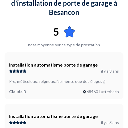
d'installation de porte de garage à
Un verrou
Besancon
Où en êtes-vous dans votre projet ?
J'ai besoin d'accompagnement
5
Plus d’infos...
J'aurais la possibilité de l'acheter neuve ou très bonne
occasion. Porte sectionnelle motorisée avec portillon.
note moyenne sur ce type de prestation
Installation automatisme porte de garage
il y a 3 ans
Pro, méticuleux, soigneux. Ne mérite que des éloges ;)
Claude B
68460 Lutterbach
Installation automatisme porte de garage
il y a 3 ans