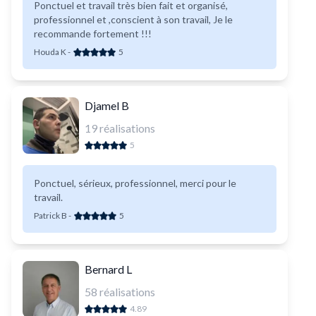
Ponctuel et travail très bien fait et organisé,
professionnel et ,conscient à son travail, Je le
recommande fortement !!!
Houda K
-
5
Djamel B
19
réalisations
5
Ponctuel, sérieux, professionnel, merci pour le
travail.
Patrick B
-
5
Bernard L
58
réalisations
4.89