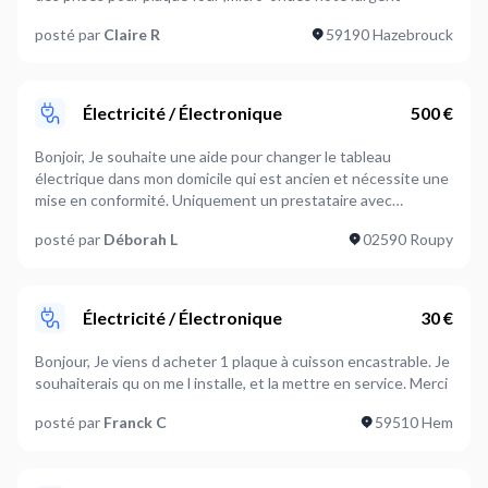
posté par
Claire R
59190 Hazebrouck
Électricité / Électronique
500 €
Bonjoir, Je souhaite une aide pour changer le tableau
électrique dans mon domicile qui est ancien et nécessite une
mise en conformité. Uniquement un prestataire avec
compétences en électricité. Petite difficulté : un peu en
posté par
Déborah L
02590 Roupy
hauteur dans la montée d'escalier.
Électricité / Électronique
30 €
Bonjour, Je viens d acheter 1 plaque à cuisson encastrable. Je
souhaiterais qu on me l installe, et la mettre en service. Merci
posté par
Franck C
59510 Hem