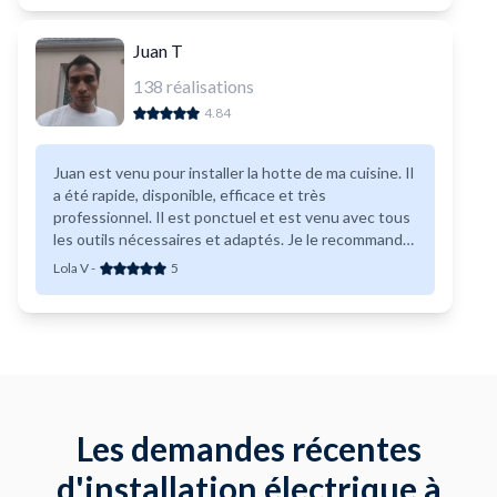
Juan T
138
réalisations
4.84
Juan est venu pour installer la hotte de ma cuisine. Il
a été rapide, disponible, efficace et très
professionnel. Il est ponctuel et est venu avec tous
les outils nécessaires et adaptés. Je le recommande
pour vos petits ou grands travaux d’aménagement.
Lola V
-
5
Les demandes récentes
d'installation électrique à