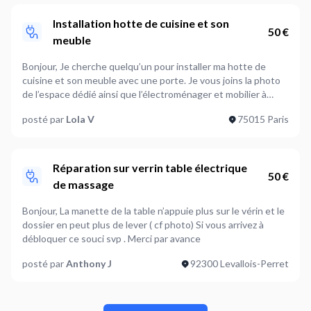
Installation hotte de cuisine et son
50 €
meuble
Bonjour, Je cherche quelqu’un pour installer ma hotte de
cuisine et son meuble avec une porte. Je vous joins la photo
de l’espace dédié ainsi que l’électroménager et mobilier à
installer. Je n’ai pas d’outils. J’habite dans un ancien immeuble
posté par
Lola V
75015 Paris
avec des murs en brique à l’intérieur donc besoin de tiges de
perceuse adaptées. Je suis disponible à mon domicile les
week-ends et le lundi toute la journée. En vous remerciant
Lola
Réparation sur verrin table électrique
50 €
de massage
Bonjour, La manette de la table n’appuie plus sur le vérin et le
dossier en peut plus de lever ( cf photo) Si vous arrivez à
débloquer ce souci svp . Merci par avance
posté par
Anthony J
92300 Levallois-Perret