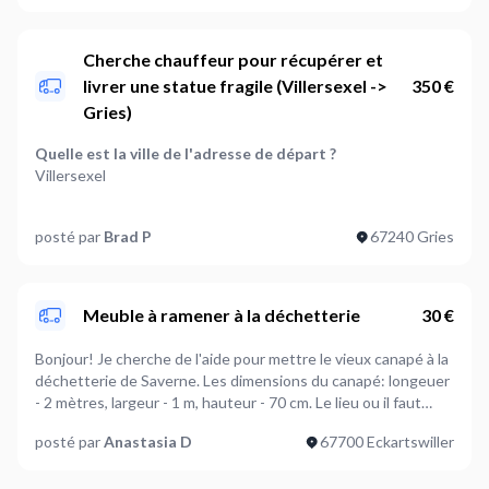
Que souhaitez-vous livrer ?
Autre
Cherche chauffeur pour récupérer et
livrer une statue fragile (Villersexel ->
350 €
Poids de l'article à livrer (optionnel)
Gries)
Entre 10 et 50 kg
Quelle est la ville de l'adresse de départ ?
Faut-il assembler ou installer le produit lors de la
Villersexel
livraison ?
Non
Quelle est la ville de l'adresse d'arrivée ?
posté par
Brad P
67240 Gries
Gries
Y-a-t-il des conditions particulières à appliquer à cette
livraison ?
Que souhaitez-vous livrer ?
Non
Autre
Meuble à ramener à la déchetterie
30 €
Où en êtes-vous dans votre projet ?
Poids de l'article à livrer (optionnel)
Je suis prêt à démarrer
Bonjour! Je cherche de l'aide pour mettre le vieux canapé à la
Entre 10 et 50 kg
déchetterie de Saverne. Les dimensions du canapé: longeuer
Plus d’infos...
- 2 mètres, largeur - 1 m, hauteur - 70 cm. Le lieu ou il faut
Faut-il assembler ou installer le produit lors de la
J’ai besoin d’une grande boîte d’articles non fragiles livrés de
chercher le meuble: Eckartswiller (67700), le canapé est déjà
livraison ?
posté par
Anastasia D
67700 Eckartswiller
Gries à Gries.
dehors (voir la photo). Le canapé n'est pas très lourd, mais
Non
peut-être, il faudra 2 personnes pour l'enlever.