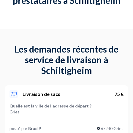
prestataires à Schiltigheim
Les demandes récentes de
service de livraison à
Schiltigheim
Livraison de sacs
75 €
Quelle est la ville de l'adresse de départ ?
Gries
Quelle est la ville de l'adresse d'arrivée ?
posté par
Brad P
67240 Gries
Gries