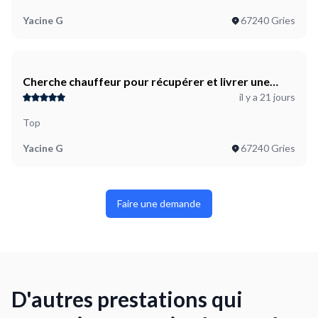
Uni donc on s'organisera facilement par la messagerie du
site.Merci d'avance pour vos propositions et vos tarifs pour la
Yacine G
67240 Gries
route ! 😊
Cherche chauffeur pour récupérer et livrer une
il y a 21 jours
statue fragile (Villersexel -> Gries)
Top
Yacine G
67240 Gries
Faire une demande
D'autres prestations qui