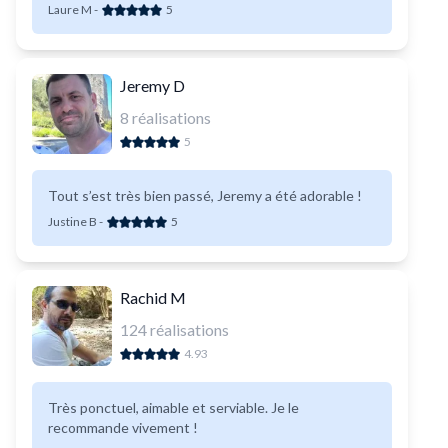
recommande chaleureusement Monsieur Brahim B
Laure M
-
5
pour vos prestations
Jeremy D
8
réalisations
5
Tout s’est très bien passé, Jeremy a été adorable !
Justine B
-
5
Rachid M
124
réalisations
4.93
Très ponctuel, aimable et serviable. Je le
recommande vivement !