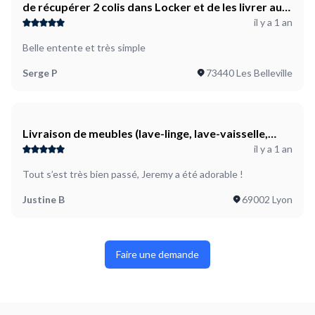
de récupérer 2 colis dans Locker et de les livrer au
il y a 1 an
Portugal ;
Belle entente et très simple
Serge P
73440 Les Belleville
Livraison de meubles (lave-linge, lave-vaisselle,
il y a 1 an
petit frigo, grande étagère et deux petites
étagères)
Tout s’est très bien passé, Jeremy a été adorable !
Justine B
69002 Lyon
Faire une demande