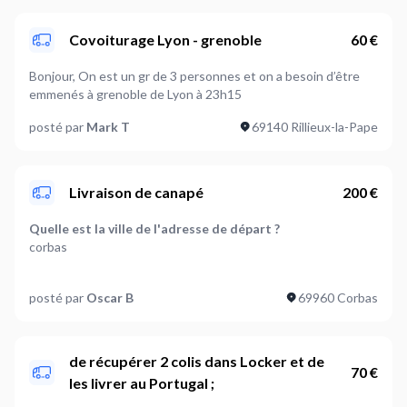
Escalier agréable et secure: spacieux, bien éclairé , large.
M’aider à déballer et poser le matelas sur le sommier. La
Covoiturage Lyon - grenoble
60 €
livraison devrait avoir lieu ce Jeudi ou Vendredi - J’attends
confirmation et tranche horaire du transporteur. Au plus tard
Bonjour, On est un gr de 3 personnes et on a besoin d’être
Lundi 30.01 - Je mettrai l’information précise dès que je
emmenés à grenoble de Lyon à 23h15
l’aurai. Merci de votre réponse, Cordialement
posté par
Mark T
69140 Rillieux-la-Pape
Livraison de canapé
200 €
Quelle est la ville de l'adresse de départ ?
corbas
Quelle est la ville de l'adresse d'arrivée ?
posté par
Oscar B
69960 Corbas
la courneuve
Que souhaitez-vous livrer ?
Autre
de récupérer 2 colis dans Locker et de
70 €
les livrer au Portugal ;
Poids de l'article à livrer (optionnel)