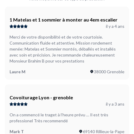
Plus d’infos...
J'ai besoin de quelqu'un pour ramasser 2 petits colis et
l'envoyer à l'adresse au Portugal dont j'ai besoin par courrier.
1 Matelas et 1 sommier à monter au 4em escalier
Très urgent ! merci.
il y a 4 ans
Merci de votre disponibilité et de votre courtoisie.
Communication fluide et attentive. Mission rondement
menée: Matelas et Sommier montés, déballés et installés
avec soin et précision. Je recommande chaleureusement
Monsieur Brahim B pour vos prestations
Laure M
38000 Grenoble
Covoiturage Lyon - grenoble
il y a 3 ans
On a commencé le traget à l’heure prévu … Il est très
professionel Très recommendé
Mark T
69140 Rillieux-la-Pape