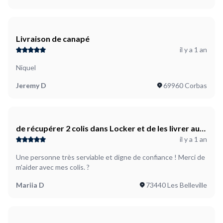
Livraison de canapé
il y a 1 an
Niquel
Jeremy D
69960 Corbas
de récupérer 2 colis dans Locker et de les livrer au
il y a 1 an
Portugal ;
Une personne très serviable et digne de confiance ! Merci de
m'aider avec mes colis. ?
Mariia D
73440 Les Belleville