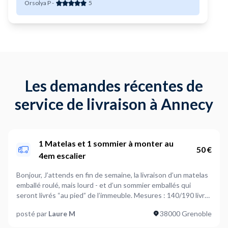
Orsolya P
-
5
Les demandes récentes de
service de livraison à Annecy
1 Matelas et 1 sommier à monter au
50 €
4em escalier
Bonjour, J’attends en fin de semaine, la livraison d’un matelas
emballé roulé, mais lourd - et d’un sommier emballés qui
seront livrés “au pied” de l’immeuble. Mesures : 140/190 livré
roulé Poids du matelas +- 50kgrs Sommier plutôt léger
posté par
Laure M
38000 Grenoble
140/190 livré monté Je recherche 1 ou 2 messieurs pour
m’aider à monter les deux paquets au 4em par les escaliers.