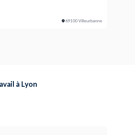
 de mesure au préalable ?
 plan de travail ?
69100 Villeurbanne
ojet ?
ur la couleur du joint ?
il existant ?
 de mesure au préalable ?
avail à Lyon
ojet ?
et