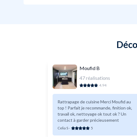
Déco
Moufid B
47
réalisations
4.94
Rattrapage de cuisine Merci Moufid au
top ! Parfait je recommande, finition ok,
travail ok, nettoyage ok tout ok ? Un
contact à garder précieusement
Celia S
-
5