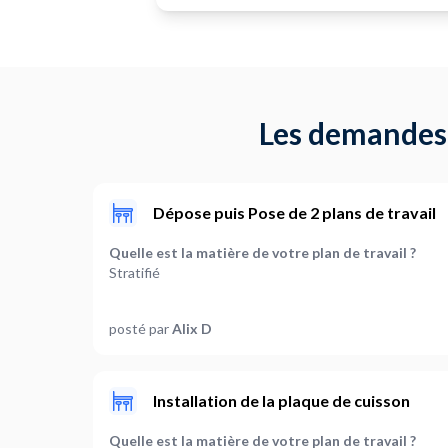
Les demandes r
Dépose puis Pose de 2 plans de travail
Quelle est la matière de votre plan de travail ?
Stratifié
Faut-il prévoir une découpe du plan de travail ?
posté par
Alix D
Oui pour un élément de cuisine
Des exigences particulières pour la couleur du joint
Oui
Installation de la plaque de cuisson
Faut-il retirer un plan de travail existant ?
Quelle est la matière de votre plan de travail ?