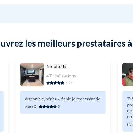
uvrez les meilleurs prestataires à
Moufid B
47
réalisations
4.94
disponible, sérieux, fiable je recommande
Trè
pro
Alain C
-
5
de 
qu’
Hal