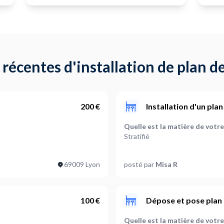
écentes d'installation de plan de
200 €
Installation d'un plan
Quelle est la matière de votre 
Stratifié
Faut-il prévoir une découpe du
69009 Lyon
posté par
Misa R
À définir ensemble
 ?
Des exigences particulières po
Non
100 €
Dépose et pose plan 
Faut-il retirer un plan de trava
Quelle est la matière de votre 