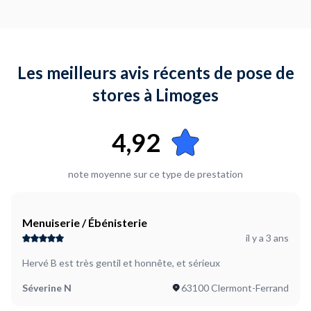
Je suis prêt à démarrer
Plus d’infos...
3 des stores sont simples à poser. Le 4eme est plus difficile,
Les meilleurs avis récents de pose de
car il faut le poser sur une petite fenêtre de 50cm de large
sur 4m de haut située dans une cage d'escalier.
stores à Limoges
4,92
note moyenne sur ce type de prestation
Menuiserie / Ébénisterie
il y a 3 ans
Hervé B est très gentil et honnête, et sérieux
Séverine N
63100 Clermont-Ferrand