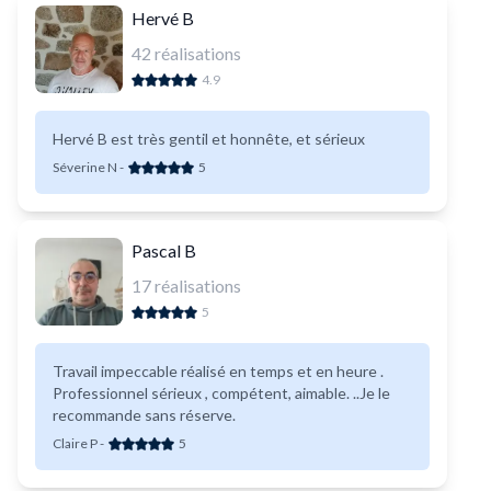
Hervé B
42
réalisations
4.9
Hervé B est très gentil et honnête, et sérieux
Séverine N
-
5
Pascal B
17
réalisations
5
Travail impeccable réalisé en temps et en heure .
Professionnel sérieux , compétent, aimable. ..Je le
recommande sans réserve.
Claire P
-
5