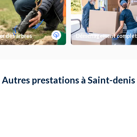
er des arbres
Déménagement complet
Autres prestations à Saint-denis
ge de sol
Monter un meuble de cuisin
 un meuble
Poser du carrelage