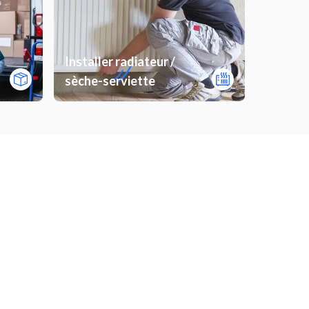
Installer radiateur /
sèche-serviette
e
Poncer un meuble
Installer une hotte