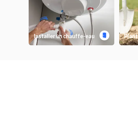
Installer un chauffe-eau
Plant
Installer un détecteur de fumée
Ragréa
Installer une étagère
Monter