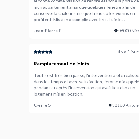
ai confié comme mission de rendre étanche la porte de
mon appartement ainsi que quelques fenêtre afin de
conserver la chaleur sans que la rue ou les voisins en
profitent. Mission accomplie avec brio. Et je le
remercie. Je recommande fortement Denis pour de
Jean-Pierre E
06000 Nic
nombreux types de missions !
il y a 5 jour
Remplacement de joints
Tout s'est très bien passé, l'intervention a été réalisé
dans les temps et avec satisfaction, Jerome m'a appel
pendant et après l'intervention qui avait lieu dans un
logement mis en location.
Cyrille S
92160 Anton