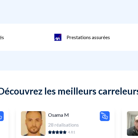
és
Prestations assurées
Découvrez les meilleurs carreleur
Osama M
28
réalisations
4.81