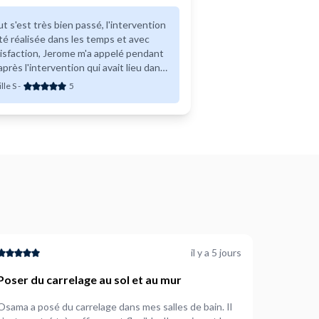
t s'est très bien passé, l'intervention
té réalisée dans les temps et avec
isfaction, Jerome m'a appelé pendant
après l'intervention qui avait lieu dans
logement mis en location.
lle S
-
5
il y a 5 jours
Poser du carrelage au sol et au mur
Osama a posé du carrelage dans mes salles de bain. Il