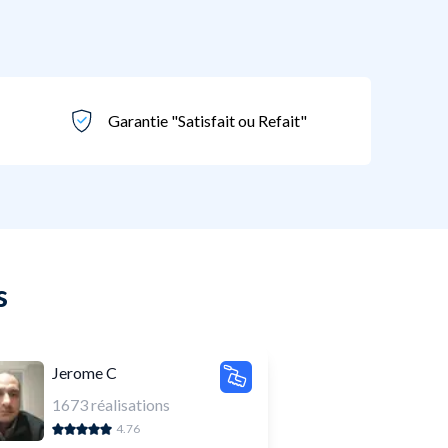
Garantie "Satisfait ou Refait"
s
Jerome C
1673
réalisations
4.76