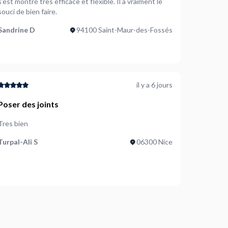
s’est montré très efficace et flexible. Il a vraiment le
souci de bien faire.
Sandrine D
94100 Saint-Maur-des-Fossés
il y a 6 jours
Poser des joints
Tres bien
Turpal-Ali S
06300 Nice