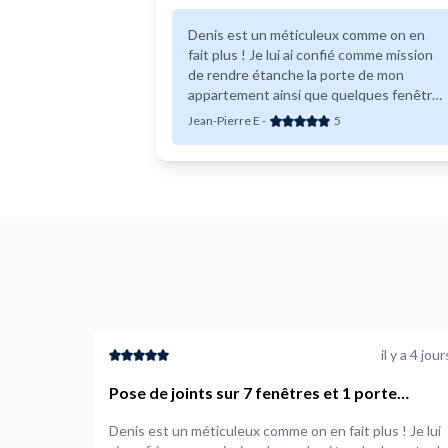
Denis est un méticuleux comme on en
fait plus ! Je lui ai confié comme mission
de rendre étanche la porte de mon
appartement ainsi que quelques fenêtre
afin de conserver la chaleur sans que la
Jean-Pierre E
-
5
rue ou les voisins en profitent. Mission
accomplie avec brio. Et je le remercie. Je
recommande fortement Denis pour de
nombreux types de missions !
il y a 4 jour
Pose de joints sur 7 fenêtres et 1 porte
d&#039;entrée
Denis est un méticuleux comme on en fait plus ! Je lui