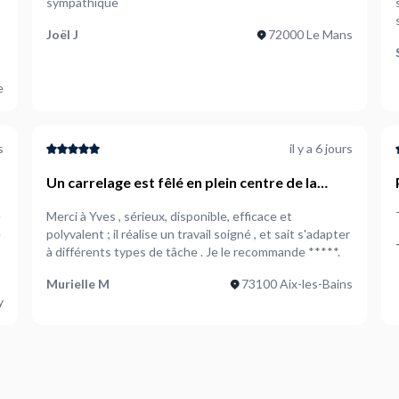
sympathique
Joël J
72000 Le Mans
e
s
il y a 6 jours
Un carrelage est fêlé en plein centre de la
cuisine il faudrait le changer
e
Merci à Yves , sérieux, disponible, efficace et
é
polyvalent ; il réalise un travail soigné , et sait s'adapter
à différents types de tâche . Je le recommande *****.
Murielle M
73100 Aix-les-Bains
y