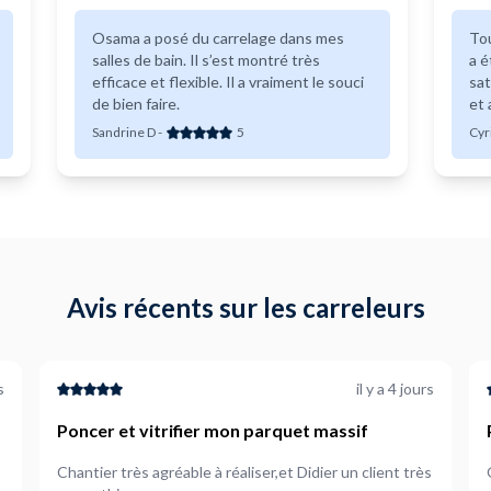
Osama a posé du carrelage dans mes
Tou
salles de bain. Il s’est montré très
a é
efficace et flexible. Il a vraiment le souci
sat
de bien faire.
et 
un 
Sandrine D
-
5
Cyri
Avis récents sur les carreleurs
s
il y a 4 jours
Poncer et vitrifier mon parquet massif
Chantier très agréable à réaliser,et Didier un client très