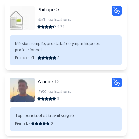
Philippe G
351
réalisations
4.71
Mission remplie, prestataire sympathique et
professionnel
Francoise T
-
5
Yannick D
293
réalisations
5
Top, ponctuel et travail soigné
Pierre L
-
5