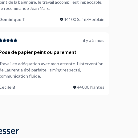
joint de la baignoire. le travail accompli est impeccable.
Je recommande Jean Marc.
Dominique T
44100 Saint-Herblain
il y a 5 mois
Pose de papier peint ou parement
Travail en adéquation avec mon attente. L'intervention
de Laurent a été parfaite : timing respecté,
communication fluide.
Cecile B
44000 Nantes
esser