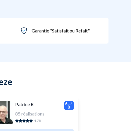
Garantie "Satisfait ou Refait"
Reze
Patrice R
85
réalisations
4.78