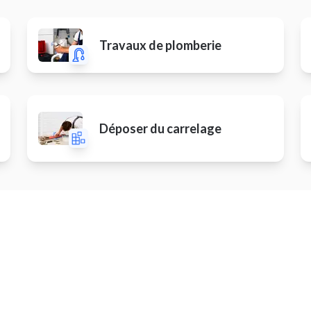
Travaux de plomberie
Déposer du carrelage
Autres prestations
er une chaudière / un
Peinture
age