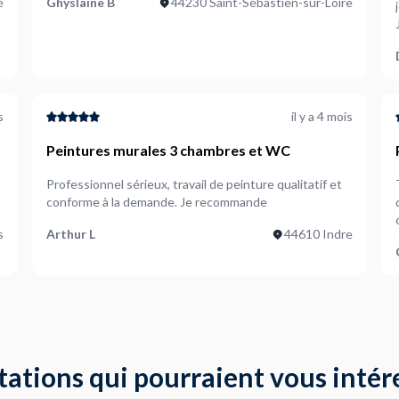
é
Ghyslaine B
44230 Saint-Sébastien-sur-Loire
s
il y a 4 mois
Peintures murales 3 chambres et WC
Professionnel sérieux, travail de peinture qualitatif et
conforme à la demande. Je recommande
s
Arthur L
44610 Indre
tations qui pourraient vous intér