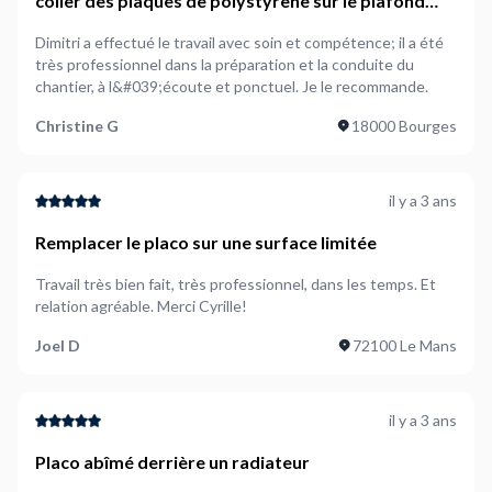
coller des plaques de polystyrène sur le plafond
d&#039;une cave (30M2)
Dimitri a effectué le travail avec soin et compétence; il a été
très professionnel dans la préparation et la conduite du
chantier, à l&#039;écoute et ponctuel. Je le recommande.
Christine G
18000 Bourges
il y a 3 ans
Remplacer le placo sur une surface limitée
Travail très bien fait, très professionnel, dans les temps. Et
relation agréable. Merci Cyrille!
Joel D
72100 Le Mans
il y a 3 ans
Placo abîmé derrière un radiateur