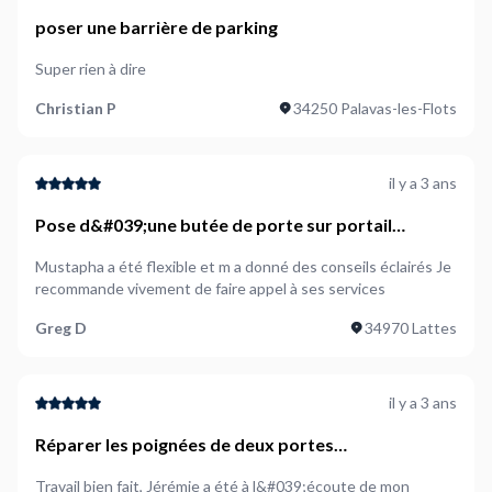
poser une barrière de parking
Super rien à dire
Christian P
34250 Palavas-les-Flots
il y a 3 ans
Pose d&#039;une butée de porte sur portail
exterieur
Mustapha a été flexible et m a donné des conseils éclairés Je
recommande vivement de faire appel à ses services
Greg D
34970 Lattes
il y a 3 ans
Réparer les poignées de deux portes
d&#039;entrée
Travail bien fait, Jérémie a été à l&#039;écoute de mon