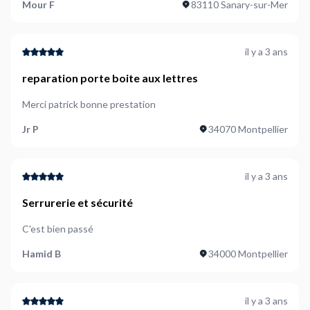
Mour F
83110 Sanary-sur-Mer
il y a 3 ans
reparation porte boite aux lettres
Merci patrick bonne prestation
Jr P
34070 Montpellier
il y a 3 ans
Serrurerie et sécurité
C'est bien passé
Hamid B
34000 Montpellier
il y a 3 ans